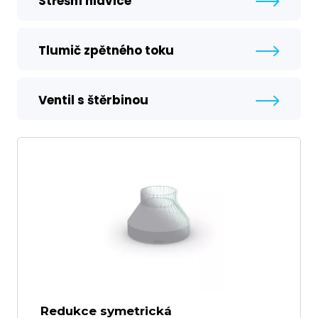
Střešní hlavice
Tlumič zpětného toku
Ventil s štěrbinou
Redukce symetrická