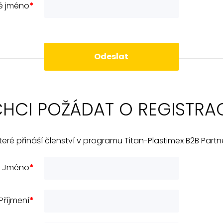
ké jméno
*
Odeslat
HCI POŽÁDAT O REGISTRA
eré přináší členství v programu Titan-Plastimex B2B Partne
Jméno
*
Příjmení
*