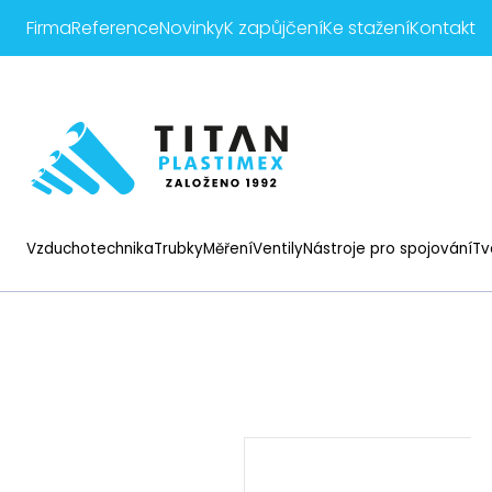
Firma
Reference
Novinky
K zapůjčení
Ke stažení
Kontakt
Vzduchotechnika
Trubky
Měření
Ventily
Nástroje pro spojování
Tv