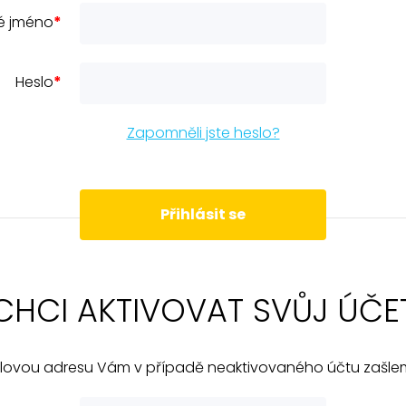
ké jméno
*
Heslo
*
Zapomněli jste heslo?
Přihlásit se
CHCI AKTIVOVAT SVŮJ ÚČE
ovou adresu Vám v případě neaktivovaného účtu zašlem